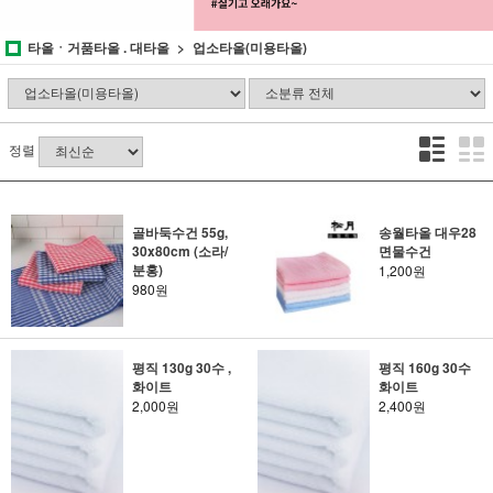
타올ㆍ거품타올 . 대타올
업소타올(미용타올)
정렬
골바둑수건 55g,
송월타올 대우28
30x80cm (소라/
면물수건
분홍)
1,200원
980원
평직 130g 30수 ,
평직 160g 30수
화이트
화이트
2,000원
2,400원