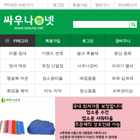
PC버전 바로가기
로그인
회원가입
장바구니
마이페이지
카테고리
회원가입
로그인
장바구니
비품 침대
키밴드 번호
열쇠 후불제
평상 원목
멍석 매트
옷장 신발장
사우나장비
여과기 밸브
찜질복 까운
업소용타올
매점용품
좌욕 입욕제
화장품 헤어
비누 치약
청소용품
피부관리샵