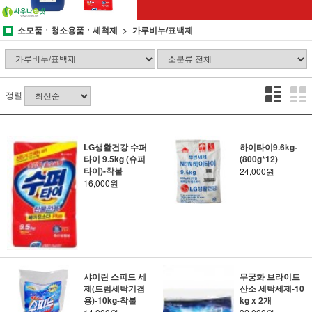
소모품ㆍ청소용품ㆍ세척제
가루비누/표백제
정렬
LG생활건강 수퍼
하이타이9.6kg-
타이 9.5kg (슈퍼
(800g*12)
타이)-착불
24,000원
16,000원
샤이린 스피드 세
무궁화 브라이트
제(드럼세탁기겸
산소 세탁세제-10
용)-10kg-착불
kg x 2개