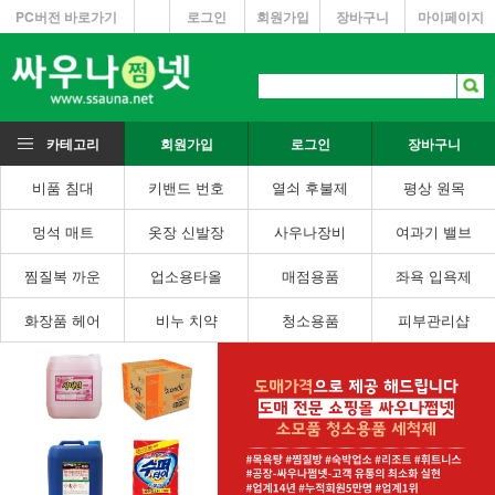
PC버전 바로가기
로그인
회원가입
장바구니
마이페이지
카테고리
회원가입
로그인
장바구니
비품 침대
키밴드 번호
열쇠 후불제
평상 원목
멍석 매트
옷장 신발장
사우나장비
여과기 밸브
찜질복 까운
업소용타올
매점용품
좌욕 입욕제
화장품 헤어
비누 치약
청소용품
피부관리샵