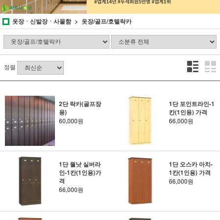
옷장ㆍ신발장ㆍ사물함
옷장/골프/호텔락카
정렬
2단 락카(골프장
1단 포인트라인-1
용)
칸(1인용) 가격
60,000원
66,000원
1단 월낫 실버라
1단 오스카 아치-
인-1칸(1인용)가
1칸(1인용) 가격
격
66,000원
66,000원