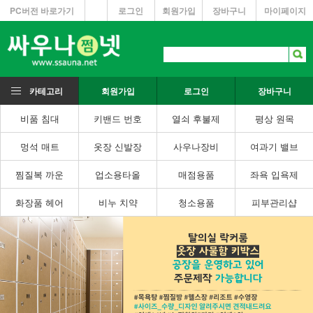
PC버전 바로가기
로그인
회원가입
장바구니
마이페이지
카테고리
회원가입
로그인
장바구니
비품 침대
키밴드 번호
열쇠 후불제
평상 원목
멍석 매트
옷장 신발장
사우나장비
여과기 밸브
찜질복 까운
업소용타올
매점용품
좌욕 입욕제
화장품 헤어
비누 치약
청소용품
피부관리샵