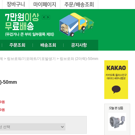
>
> 링브로와 (2마력)-50mm
계
링브로워/기포매트/기포발생기
-50mm
00원
0
원