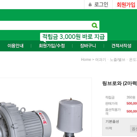
>
Home
여과기ㆍ노즐/밸브ㆍ온도
링브로와 (2마력)
적립금
350원
판매가격
500,0
옵션적용가
500,00
격
기본옵션
마력