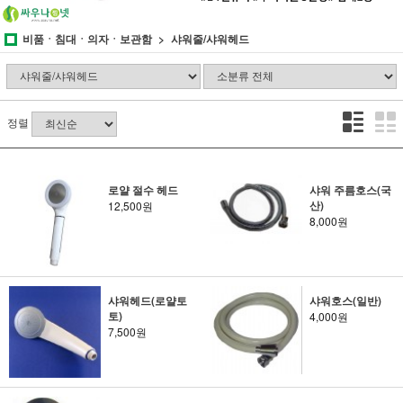
비품ㆍ침대ㆍ의자ㆍ보관함
샤워줄/샤워헤드
정렬
로얄 절수 헤드
샤워 주름호스(국
산)
12,500원
8,000원
샤워헤드(로얄토
샤워호스(일반)
토)
4,000원
7,500원