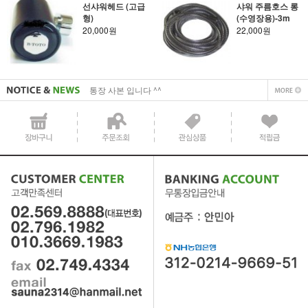
선샤워헤드 (고급
샤워 주름호스 롱
형)
(수영장용)-3m
사업자 사본 입니다^^
20,000원
22,000원
통장 사본 입니다 ^^
사업자 사본 입니다^^
통장 사본 입니다 ^^