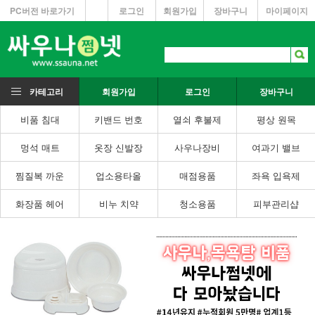
PC버전 바로가기
로그인
회원가입
장바구니
마이페이지
카테고리
회원가입
로그인
장바구니
비품 침대
키밴드 번호
열쇠 후불제
평상 원목
멍석 매트
옷장 신발장
사우나장비
여과기 밸브
찜질복 까운
업소용타올
매점용품
좌욕 입욕제
화장품 헤어
비누 치약
청소용품
피부관리샵