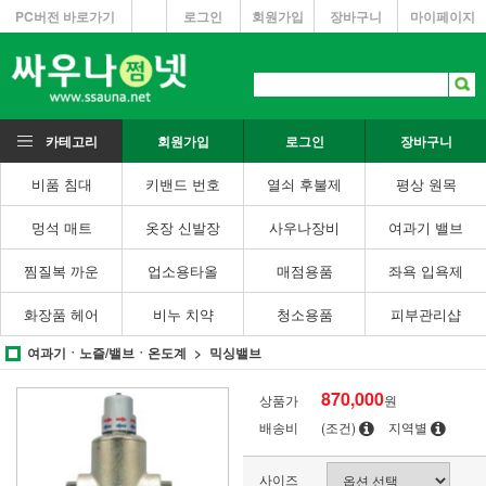
PC버전 바로가기
로그인
회원가입
장바구니
마이페이지
카테고리
회원가입
로그인
장바구니
비품 침대
키밴드 번호
열쇠 후불제
평상 원목
멍석 매트
옷장 신발장
사우나장비
여과기 밸브
찜질복 까운
업소용타올
매점용품
좌욕 입욕제
화장품 헤어
비누 치약
청소용품
피부관리샵
여과기ㆍ노즐/밸브ㆍ온도계
믹싱밸브
870,000
상품가
원
배송비
(조건)
지역별
사이즈