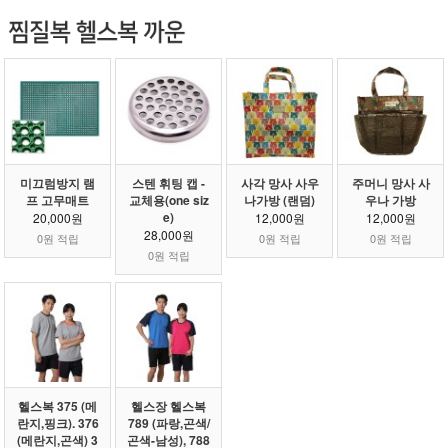
미끄럼방지 램
스텐 휘팅 캡 -
사각 망사 사우
주머니 망사 사
프 고무매트
교체용(one siz
나가방 (랜덤)
우나 가방
e)
20,000원
12,000원
12,000원
28,000원
0원 적립
0원 적립
0원 적립
0원 적립
헬스복 375 (메
헬스장 헬스복
란지,핑크). 376
789 (파랑,곤색/
(메란지,곤색) 3
곤색-남성), 788