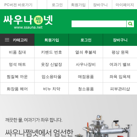
PC버전 바로가기
로그인
회원가입
장바구니
마이페이지
카테고리
회원가입
로그인
장바구니
비품 침대
키밴드 번호
열쇠 후불제
평상 원목
멍석 매트
옷장 신발장
사우나장비
여과기 밸브
찜질복 까운
업소용타올
매점용품
좌욕 입욕제
화장품 헤어
비누 치약
청소용품
피부관리샵