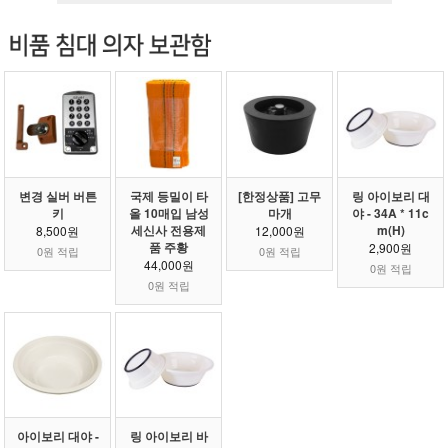
변경 실버 버튼
국제 등밀이 타
[한정상품] 고무
링 아이보리 대
키
올 10매입 남성
마개
야 - 34A * 11c
세신사 전용제
m(H)
8,500원
12,000원
품 주황
2,900원
0원 적립
0원 적립
44,000원
0원 적립
0원 적립
아이보리 대야 -
링 아이보리 바