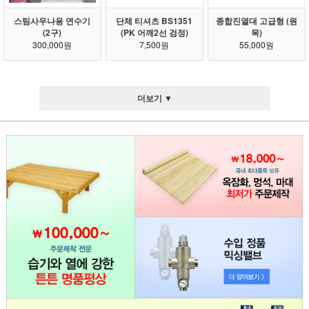
스팀사우나용 연수기
단체 티셔츠 BS1351
종합진열대 고급형 (원
(2구)
(PK 어깨2선 검정)
목)
300,000원
7,500원
55,000원
더보기 ▼