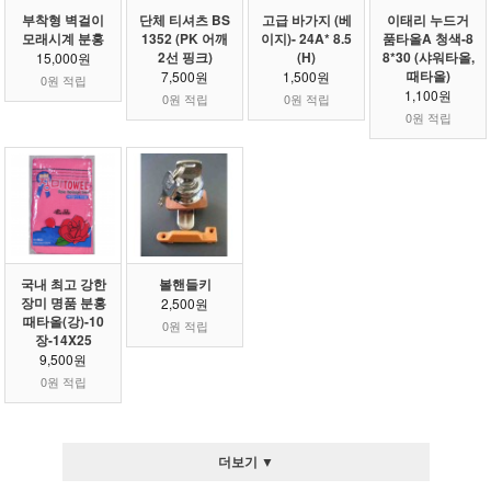
부착형 벽걸이
단체 티셔츠 BS
고급 바가지 (베
이태리 누드거
모래시계 분홍
1352 (PK 어깨
이지)- 24A* 8.5
품타올A 청색-8
2선 핑크)
(H)
8*30 (샤워타올,
15,000원
때타올)
7,500원
1,500원
0원 적립
1,100원
0원 적립
0원 적립
0원 적립
국내 최고 강한
볼핸들키
장미 명품 분홍
2,500원
때타올(강)-10
0원 적립
장-14X25
9,500원
0원 적립
더보기 ▼