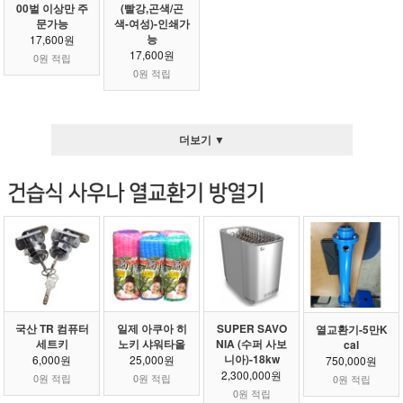
00벌 이상만 주
(빨강,곤색/곤
문가능
색-여성)-인쇄가
능
17,600원
17,600원
0원 적립
0원 적립
더보기 ▼
국산 TR 컴퓨터
일제 아쿠아 히
SUPER SAVO
열교환기-5만K
세트키
노키 샤워타올
NIA (수퍼 사보
cal
니아)-18kw
6,000원
25,000원
750,000원
2,300,000원
0원 적립
0원 적립
0원 적립
0원 적립