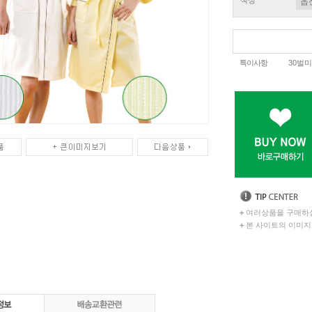
색상
특이사항
30벌미
+
여러상품을 구매하실
+
본 사이트의 이미지