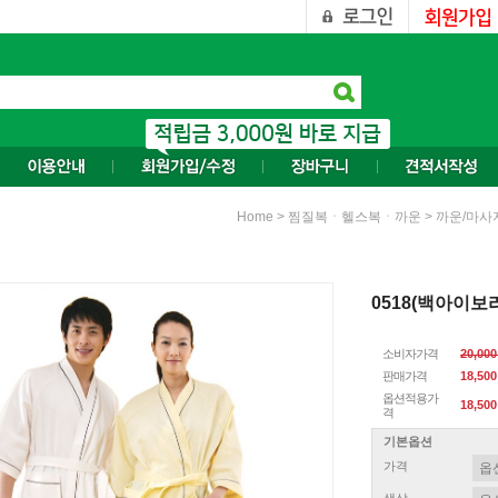
>
>
Home
찜질복ㆍ헬스복ㆍ까운
까운/마사
0518(백아이보리
소비자가격
20,00
판매가격
18,50
옵션적용가
18,500
격
기본옵션
가격