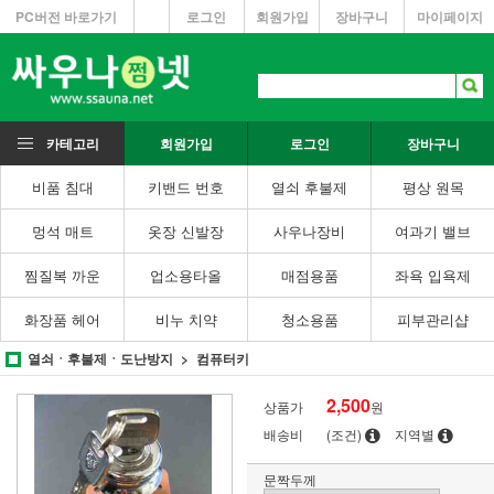
PC버전 바로가기
로그인
회원가입
장바구니
마이페이지
카테고리
회원가입
로그인
장바구니
비품 침대
키밴드 번호
열쇠 후불제
평상 원목
멍석 매트
옷장 신발장
사우나장비
여과기 밸브
찜질복 까운
업소용타올
매점용품
좌욕 입욕제
화장품 헤어
비누 치약
청소용품
피부관리샵
열쇠ㆍ후불제ㆍ도난방지
컴퓨터키
2,500
상품가
원
배송비
(조건)
지역별
문짝두께