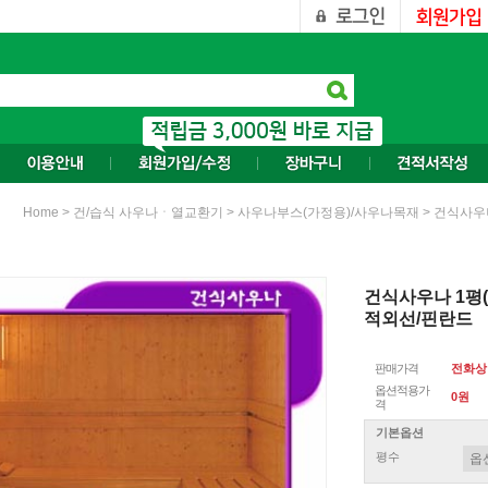
>
>
> 건식사우
Home
건/습식 사우나ㆍ열교환기
사우나부스(가정용)/사우나목재
건식사우나 1평(
적외선/핀란드
판매가격
전화상
옵션적용가
0
원
격
기본옵션
평수