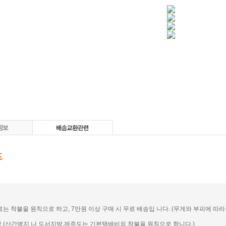
송료는 착불을 원칙으로 하고, 7만원 이상 구매 시 무료 배송입 니다. (무게와 부피에 따라 일
전국 (산간벽지 나 도서지방,제주도는 기본택배비외 착불을 원칙으로 합니다.)