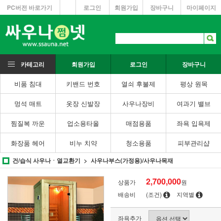
PC버전 바로가기
로그인
회원가입
장바구니
마이페이지
카테고리
회원가입
로그인
장바구니
비품 침대
키밴드 번호
열쇠 후불제
평상 원목
멍석 매트
옷장 신발장
사우나장비
여과기 밸브
찜질복 까운
업소용타올
매점용품
좌욕 입욕제
화장품 헤어
비누 치약
청소용품
피부관리샵
건/습식 사우나ㆍ열교환기
사우나부스(가정용)/사우나목재
2,700,000
상품가
원
배송비
(조건)
지역별
좌욕추가