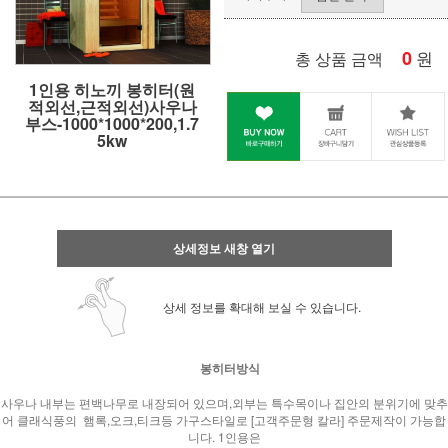
0
원
총 상품 금액
1인용 히노끼 봉히터(원
적외선,근적외선)사우나
부스-1000*1000*200,1.7
5kw
상세정보 새창 열기
상세 정보를 확대해 보실 수 있습니다.
봉히터방식
사우나 내부는 편백나무로 내장되어 있으며,외부는 특수목이나 집안의 분위기에 맞추
어 클래식풍의 햄록,오크,티크등 가구스타일로 [고객주문형 칼라] 주문제작이 가능합
니다. 1인용은