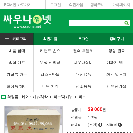
PC버전 바로가기
로그인
회원가입
장바구니
마이페이지
카테고리
회원가입
로그인
장바구니
비품 침대
키밴드 번호
열쇠 후불제
평상 원목
멍석 매트
옷장 신발장
사우나장비
여과기 밸브
찜질복 까운
업소용타올
매점용품
좌욕 입욕제
화장품 헤어
비누 치약
청소용품
피부관리샵
화장품ㆍ헤어ㆍ비누/치약
비누/때비누
비누
39,000
상품가
원
적립금
170원
배송비
(조건)
지역별