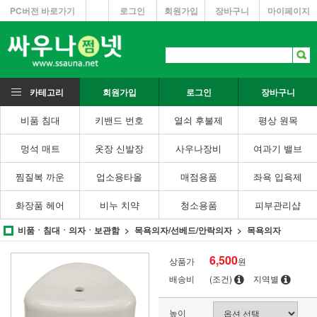
PC버전 바로가기
로그인
회원가입
장바구니
마이페이지
카테고리
회원가입
로그인
장바구니
비품 침대
키밴드 번호
열쇠 후불제
평상 원목
멍석 매트
옷장 신발장
사우나장비
여과기 밸브
찜질복 까운
업소용타올
매점용품
좌욕 입욕제
화장품 헤어
비누 치약
청소용품
피부관리샵
비품ㆍ침대ㆍ의자ㆍ보관함
목욕의자/선베드/안락의자
목욕의자
6,500
상품가
원
배송비
(조건)
지역별
높이