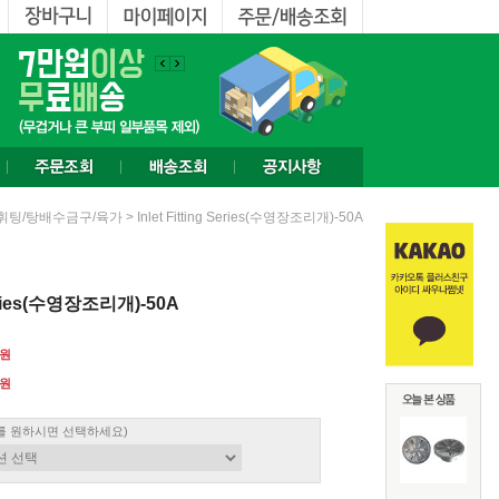
> Inlet Fitting Series(수영장조리개)-50A
휘팅/탕배수금구/육가
 series(수영장조리개)-50A
0원
원
를 원하시면 선택하세요)