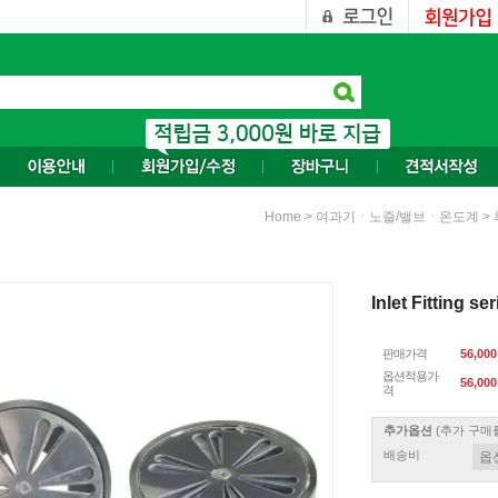
>
>
Home
여과기ㆍ노즐/밸브ㆍ온도계
Inlet Fitting
판매가격
56,00
옵션적용가
56,000
격
추가옵션
(추가 구매
배송비