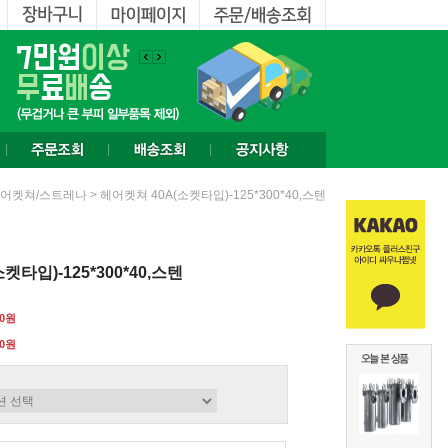
> 헤어켓쳐 40A(소켓타입)-125*300*40,스텐
어켓쳐/스트레나
켓타입)-125*300*40,스텐
00원
0
원