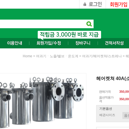
>
>
>
Home
여과기ㆍ노즐/밸브ㆍ온도계
여과기/헤어켓쳐/스트레나
헤
헤어켓쳐 40A(소
판매가격
350,0
옵션적용가
350,00
격
기본옵션
배관사이즈