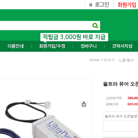
>
Home
여과기ㆍ노즐/밸브
울트라 퓨어 오
소비자가격
790,0
판매가격
600,00
울트라 퓨어 오존발생