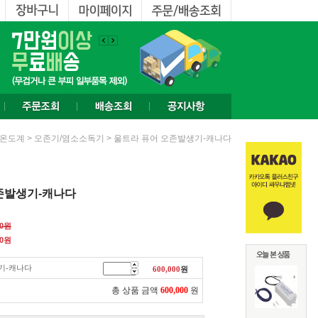
>
> 울트라 퓨어 오존발생기-캐나다
ㆍ온도계
오존기/염소소독기
존발생기-캐나다
00원
0
원
기-캐나다
600,000
원
총 상품 금액
600,000
원