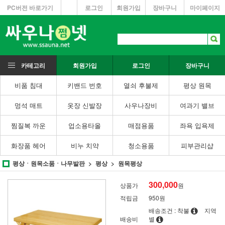
PC버전 바로가기
로그인
회원가입
장바구니
마이페이지
카테고리
회원가입
로그인
장바구니
비품 침대
키밴드 번호
열쇠 후불제
평상 원목
멍석 매트
옷장 신발장
사우나장비
여과기 밸브
찜질복 까운
업소용타올
매점용품
좌욕 입욕제
화장품 헤어
비누 치약
청소용품
피부관리샵
평상ㆍ원목소품ㆍ나무발판
평상
원목평상
300,000
상품가
원
적립금
950원
배송조건 : 착불
지역
배송비
별