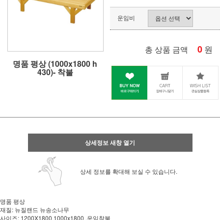
운임비
0
원
총 상품 금액
명품 평상 (1000x1800 h
430)- 착불
상세정보 새창 열기
상세 정보를 확대해 보실 수 있습니다.
명품 평상
재질: 뉴질랜드 뉴송소나무
사업자 사본 입니다^^
사이즈: 1200X1800,1000x1800 ,운임착불