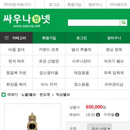
PC버전 바로가기
로그인
회원가입
장바구니
마이페이지
카테고리
회원가입
로그인
장바구니
비품 침대
키밴드 번호
열쇠 후불제
평상 원목
멍석 매트
옷장 신발장
사우나장비
여과기 밸브
찜질복 까운
업소용타올
매점용품
좌욕 입욕제
화장품 헤어
비누 치약
청소용품
피부관리샵
여과기ㆍ노즐/밸브ㆍ온도계
믹싱밸브
650,000
상품가
원
배송비
(조건)
지역별
규격