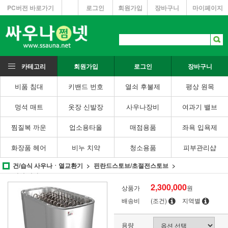
PC버전 바로가기
로그인
회원가입
장바구니
마이페이지
카테고리
회원가입
로그인
장바구니
비품 침대
키밴드 번호
열쇠 후불제
평상 원목
멍석 매트
옷장 신발장
사우나장비
여과기 밸브
찜질복 까운
업소용타올
매점용품
좌욕 입욕제
화장품 헤어
비누 치약
청소용품
피부관리샵
건/습식 사우나ㆍ열교환기
핀란드스토브/초절전스토브
건식 핀란드스토브
2,300,000
상품가
원
배송비
(조건)
지역별
용량