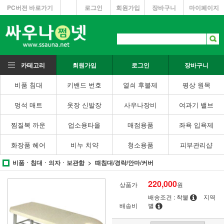
PC버전 바로가기
로그인
회원가입
장바구니
마이페이지
카테고리
회원가입
로그인
장바구니
비품 침대
키밴드 번호
열쇠 후불제
평상 원목
멍석 매트
옷장 신발장
사우나장비
여과기 밸브
찜질복 까운
업소용타올
매점용품
좌욕 입욕제
화장품 헤어
비누 치약
청소용품
피부관리샵
비품ㆍ침대ㆍ의자ㆍ보관함
때침대/경락/안마/커버
220,000
상품가
원
배송조건 : 착불
지역
배송비
별