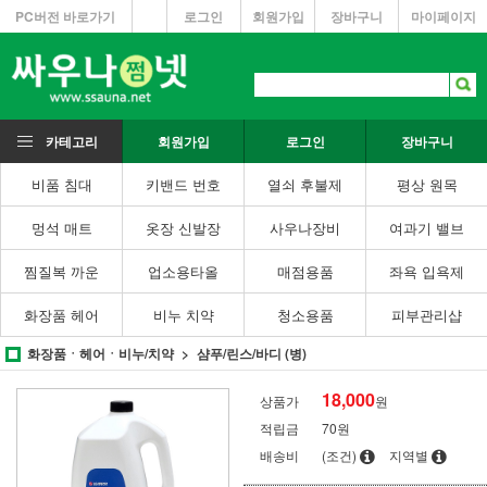
PC버전 바로가기
로그인
회원가입
장바구니
마이페이지
카테고리
회원가입
로그인
장바구니
비품 침대
키밴드 번호
열쇠 후불제
평상 원목
멍석 매트
옷장 신발장
사우나장비
여과기 밸브
찜질복 까운
업소용타올
매점용품
좌욕 입욕제
화장품 헤어
비누 치약
청소용품
피부관리샵
화장품ㆍ헤어ㆍ비누/치약
샴푸/린스/바디 (병)
18,000
상품가
원
적립금
70원
배송비
(조건)
지역별