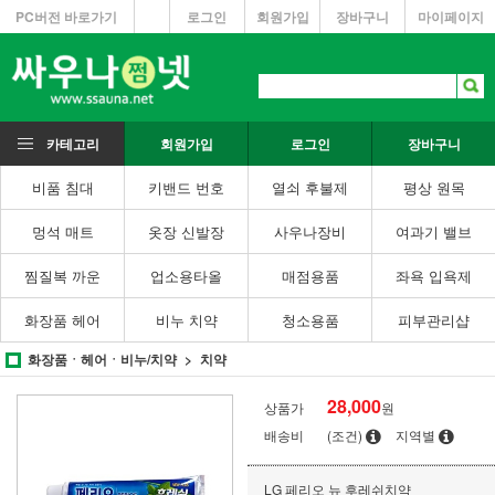
PC버전 바로가기
로그인
회원가입
장바구니
마이페이지
카테고리
회원가입
로그인
장바구니
비품 침대
키밴드 번호
열쇠 후불제
평상 원목
멍석 매트
옷장 신발장
사우나장비
여과기 밸브
찜질복 까운
업소용타올
매점용품
좌욕 입욕제
화장품 헤어
비누 치약
청소용품
피부관리샵
화장품ㆍ헤어ㆍ비누/치약
치약
28,000
상품가
원
배송비
(조건)
지역별
LG 페리오 뉴 후레쉬치약