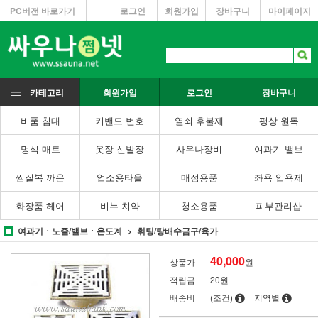
PC버전 바로가기
로그인
회원가입
장바구니
마이페이지
카테고리
회원가입
로그인
장바구니
비품 침대
키밴드 번호
열쇠 후불제
평상 원목
멍석 매트
옷장 신발장
사우나장비
여과기 밸브
찜질복 까운
업소용타올
매점용품
좌욕 입욕제
화장품 헤어
비누 치약
청소용품
피부관리샵
여과기ㆍ노즐/밸브ㆍ온도계
휘팅/탕배수금구/육가
40,000
상품가
원
적립금
20원
배송비
(조건)
지역별