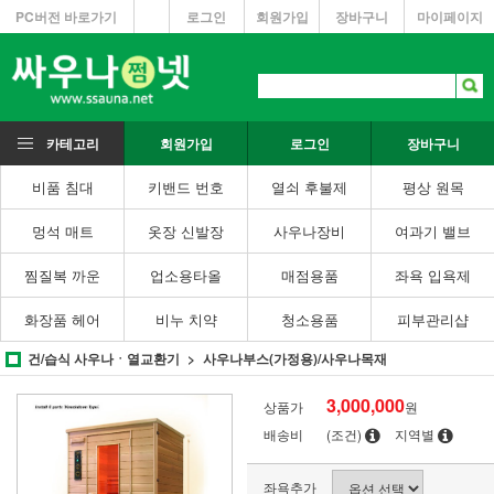
PC버전 바로가기
로그인
회원가입
장바구니
마이페이지
카테고리
회원가입
로그인
장바구니
비품 침대
키밴드 번호
열쇠 후불제
평상 원목
멍석 매트
옷장 신발장
사우나장비
여과기 밸브
찜질복 까운
업소용타올
매점용품
좌욕 입욕제
화장품 헤어
비누 치약
청소용품
피부관리샵
건/습식 사우나ㆍ열교환기
사우나부스(가정용)/사우나목재
3,000,000
상품가
원
배송비
(조건)
지역별
좌욕추가