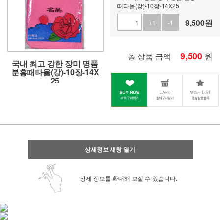
때타올(강)-10장-14X25
9,500
원
+1
-1
9,500
원
총 상품 금액
국내 최고 강한 장미 명품
분홍때타올(강)-10장-14X
25
상세정보 새창 열기
상세 정보를 확대해 보실 수 있습니다.
사업자 사본 입니다^^