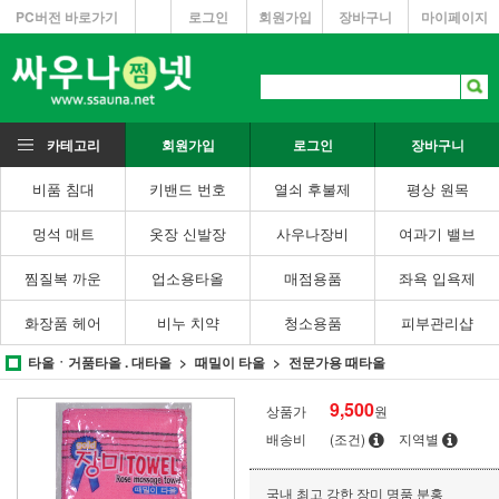
PC버전 바로가기
로그인
회원가입
장바구니
마이페이지
카테고리
회원가입
로그인
장바구니
비품 침대
키밴드 번호
열쇠 후불제
평상 원목
멍석 매트
옷장 신발장
사우나장비
여과기 밸브
찜질복 까운
업소용타올
매점용품
좌욕 입욕제
화장품 헤어
비누 치약
청소용품
피부관리샵
타올ㆍ거품타올 . 대타올
때밀이 타올
전문가용 때타올
9,500
상품가
원
배송비
(조건)
지역별
국내 최고 강한 장미 명품 분홍